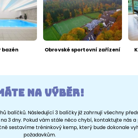
ý bazén
Obrovské sportovní zařízení
K
Máte na výběr!
ů balíčků. Následující 3 balíčky již zahrnují všechny pře
 na 3 dny. Pokud vám stále něco chybí, kontaktujte nás a 
čně sestavíme tréninkový kemp, který bude dokonale v
požadavkům.