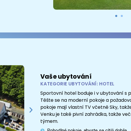
Vaše ubytování
KATEGORIE UBYTOVÁNÍ: HOTEL
Sportovní hotel boduje i v ubytování s 
Těšte se na moderní pokoje a požadov
pokoje mají vlastní TV včetně Sky, takž
Venku je také pivní zahrádka, takže ve
týmem.
Pohodlné pokoje, abyste se cítili dobře