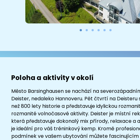
Poloha a aktivity v okolí
Město Barsinghausen se nachází na severozápadní
Deister, nedaleko Hannoveru. Pět čtvrtí na Deisteru s
než 800 lety historie a představuje idylickou rozmani
rozmanité volnočasové aktivity. Deister je místní re
která představuje dokonalý mix přírody, relaxace a ak
je ideální pro váš tréninkový kemp. Kromě profesion
podmínek ve vašem ubytování můžete fascinující