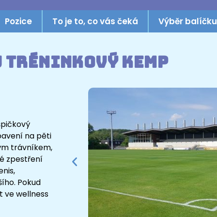
Pozice
To je to, co vás čeká
Výběr balíčku
 tréninkový kemp
špičkový
bavení na pěti
lým trávníkem,
é zpestření
enis,
šího. Pokud
t ve wellness