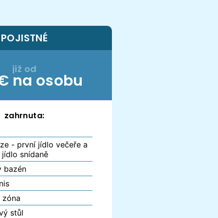
POJISTNÉ
již od
€ na osobu
zahrnuta:
ze - první jídlo večeře a
 jídlo snídaně
ý bazén
nis
s zóna
vý stůl