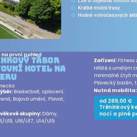
Lze si objednat mnoho do
Krátké místní trasy
Hodně volnočasových akti
 na první pohled
inkový tábor
Zařízení:
Fitness
ovní hotel na
Hřiště s umělým 
teru
minimálně čtyři m
Plavecký bazén
,
mecko
Nutná mobilita
výběr:
Basketball
oplocení
,
,
zená
Bojová umění
Plavat
,
,
,
od 269,00 €
Tréninkový k
nocí a plné 
věkové skupiny:
Dámy
,
8/U19
U16/U17
U14/U15
,
,