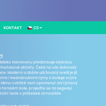
KONTAKT
CS
Z!
aleko Hannoveru představuje idylickou
lnočasové aktivity. Čeká na vás dokonalý
xace. Moderní a dobře udržovaný areál je již
ími i mezinárodními týmy a boduje svými
. Mimo cvičiště není opomenut ani týmový
na horském kole, projeďte se na segwayi
tolní tenis v přátelské atmosféře.