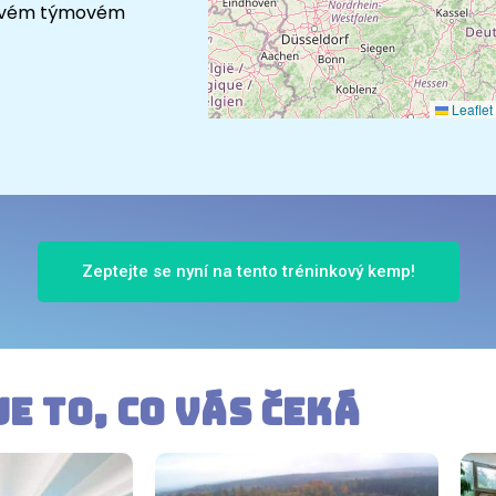
na svém týmovém
Leaflet
Zeptejte se nyní na tento tréninkový kemp!
je to, co vás čeká