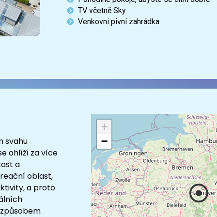
TV včetně Sky
Venkovní pivní zahrádka
+
−
m svahu
e ohlíží za více
tost a
kreační oblast,
tivity, a proto
álních
m způsobem