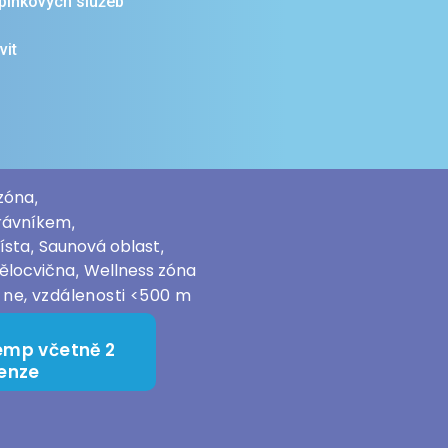
plňkových služeb
vit
 zóna
,
trávníkem
,
ísta
Saunová oblast
,
,
tělocvična
Wellness zóna
,
:
ne, vzdálenosti <500 m
emp včetně 2
penze