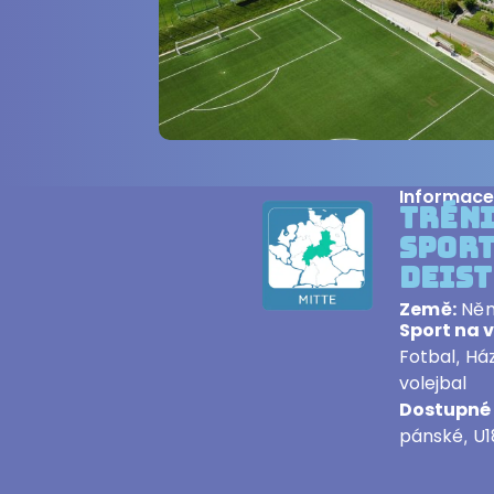
Informace
Trén
Sport
Deis
Země:
Ně
Sport na 
Fotbal
Há
,
volejbal
Dostupné 
pánské
U1
,