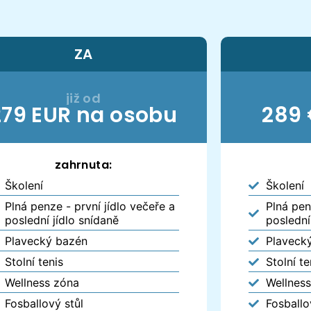
ZA
již od
279 EUR na osobu
289 
zahrnuta:
Školení
Školení
Plná penze - první jídlo večeře a
Plná pen
poslední jídlo snídaně
poslední
Plavecký bazén
Plaveck
Stolní tenis
Stolní te
Wellness zóna
Wellnes
Fosballový stůl
Fosballo