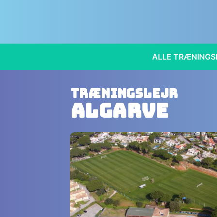
ALLE TRÆNINGS
Træningslejr
Algarve