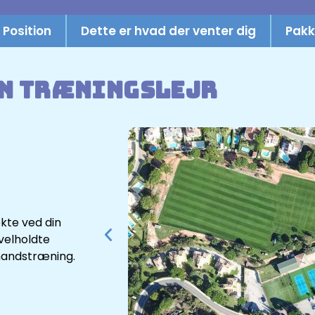
Position
Dette er hvad der venter dig
Pakk
n træningslejr
ekte ved din
velholdte
lmandstræning.