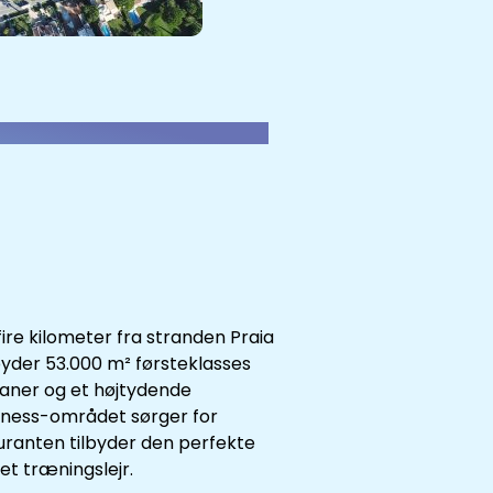
 fire kilometer fra stranden Praia
byder 53.000 m² førsteklasses
baner og et højtydende
ellness-området sørger for
uranten tilbyder den perfekte
ket træningslejr.