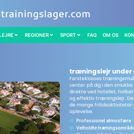
LEJRE
REGIONER
SPORT
FAQ
OM OS
KO
træningslejr under 
Førsteklasses træningsmu
venter på dig i den smukke
direkte ved hotellet, hvilke
og effektiv træningslejr. De
de mange fritidsaktiviteter 
oplevelse.
Professionel atmosfære
Velholdte træningsområd