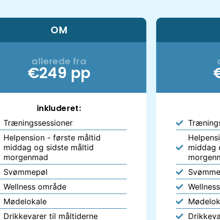
OM
allerede fra
€249 pp
inkluderet:
Træningssessioner
Træning
Helpension - første måltid
Helpensi
middag og sidste måltid
middag o
morgenmad
morgen
Svømmepøl
Svømme
Wellness område
Wellnes
Mødelokale
Mødelok
Drikkevarer til måltiderne
Drikkeva