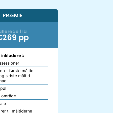
PRÆMIE
allerede fra
€269 pp
inkluderet:
ssessioner
on - første måltid
g sidste måltid
mad
pøl
s område
ale
rer til måltiderne