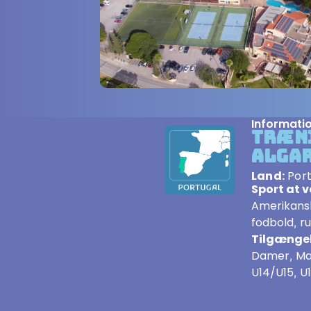
Informatio
Træn
Alga
Land:
Por
Sport at 
Amerikans
fodbold
r
,
Tilgængel
Damer
M
,
U14/U15
U
,