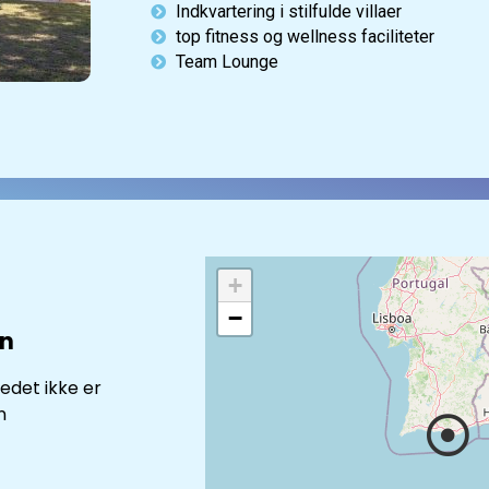
Indkvartering i stilfulde villaer
top fitness og wellness faciliteter
Team Lounge
+
−
en
tedet ikke er
n