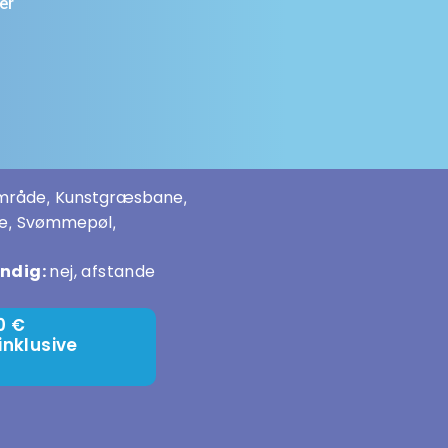
er
område
Kunstgræsbane
,
,
e
Svømmepøl
,
,
endig:
nej, afstande
0 €
inklusive