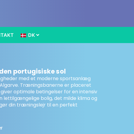
NTAKT
DK
den portugisiske sol
ligheder med et moderne sportsanlæg
 Algarve. Træningsbanerne er placeret
t giver optimale betingelser for en intensiv
n lettilgængelige bolig, det milde klima og
gør din træningslejr til en perfekt
er