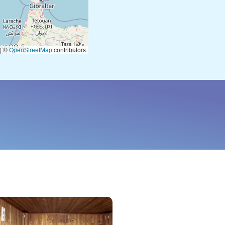
|
©
OpenStreetMap
contributors