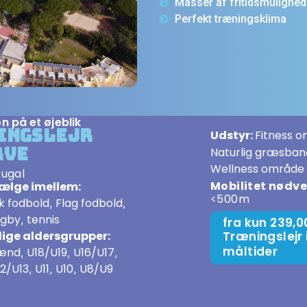
Masser af fritidsmulighed
Perfekt træningsklima
n på et øjeblik
ingslejr
Udstyr:
Fitness 
rve
Naturlig græsban
Wellness område
tugal
Mobilitet nødv
vælge imellem:
<500m
k fodbold
Flag fodbold
,
,
ugby
tennis
,
fra kun 239,0
Træningslejr 
ige aldersgrupper:
måltider
ænd
U18/U19
U16/U17
,
,
,
12/U13
U11
U10
U8/U9
,
,
,