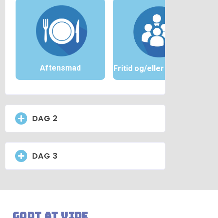
Aftensmad
Fritid og/eller holdmøde
DAG 2
DAG 3
Godt at vide