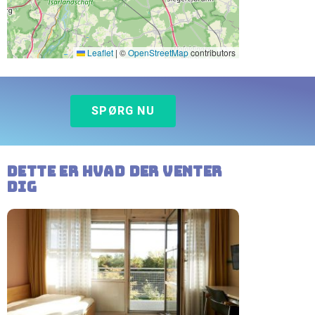
Leaflet
|
©
OpenStreetMap
contributors
SPØRG NU
Dette er hvad der venter
dig