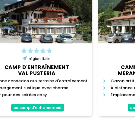
région
Italie
CAMP D'ENTRAÎNEMENT
CAMP
VAL PUSTERIA
MERAN
nne connexion aux terrains d'entraînement
Gazon artifi
bergement rustique avec charme
À distance
r pour des soirées cosy
Emplacemen
au camp d'entraînement
au