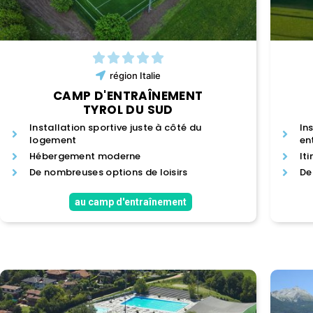
région
Italie
CAMP D'ENTRAÎNEMENT
TYROL DU SUD
Installation sportive juste à côté du
In
logement
en
Hébergement moderne
It
De nombreuses options de loisirs
De
au camp d'entraînement