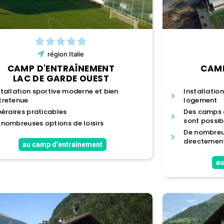
région
Italie
CAMP D'ENTRAÎNEMENT
CAMP
LAC DE GARDE OUEST
stallation sportive moderne et bien
Installation
tretenue
logement
inéraires praticables
Des camps d
sont possib
 nombreuses options de loisirs
De nombreus
directement
au camp d'entraînement
au