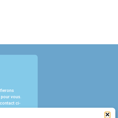
fierons
 pour vous.
contact ci-
ngagement.