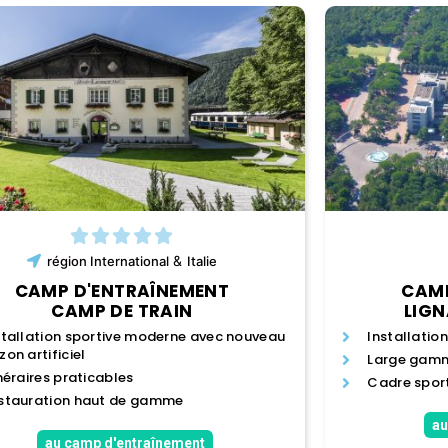
&
région
International
Italie
CAMP D'ENTRAÎNEMENT
CAMP
CAMP DE TRAIN
LIG
stallation sportive moderne avec nouveau
Installatio
zon artificiel
Large gamme
inéraires praticables
Cadre sport
stauration haut de gamme
au
au camp d'entraînement