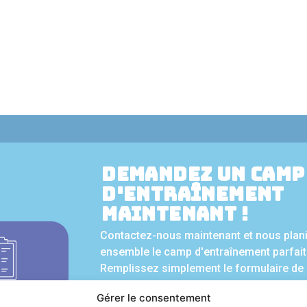
Demandez un camp
d'entraînement
maintenant !
Contactez-nous maintenant et nous plani
ensemble le camp d'entraînement parfait
Remplissez simplement le formulaire de 
dessous et demandez une offre sans e
Gérer le consentement
+49 40 8740 9534