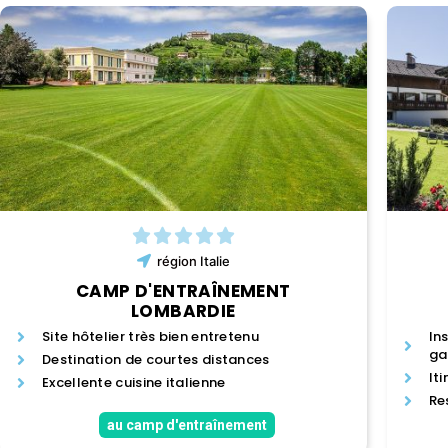
région
Italie
CAMP D'ENTRAÎNEMENT
LOMBARDIE
Site hôtelier très bien entretenu
In
ga
Destination de courtes distances
It
Excellente cuisine italienne
Re
au camp d'entraînement