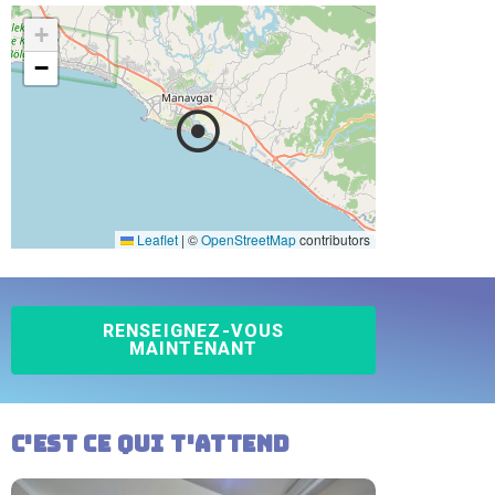
+
−
Leaflet
|
©
OpenStreetMap
contributors
RENSEIGNEZ-VOUS
MAINTENANT
C'est ce qui t'attend