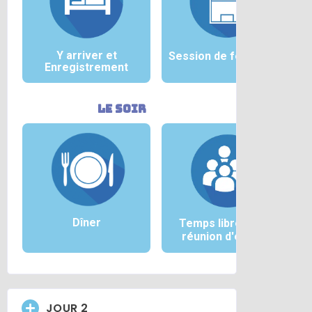
Y arriver et
Session de formation
Enregistrement
le soir
Dîner
Temps libre et/ou
réunion d'équipe
JOUR 2