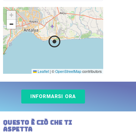
+
−
Leaflet
|
©
OpenStreetMap
contributors
INFORMARSI ORA
Questo è ciò che ti
aspetta