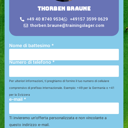
Thorben Braune
+49 40 8740 9534
+49157 3599 0629
thorben.braune@trainingslager.com
Nome di battesimo
*
Numero di telefono
*
Per ulteriori informazioni, ti preghiamo di fornire il tuo numero di cellulare
comprensivo di prefisso internazionale. Esempio: +49 per la Germania o +41
per la Svizzera
e-mail
*
Ti invieremo un'offerta personalizzata e non vincolante a
questo indirizzo e-mail.