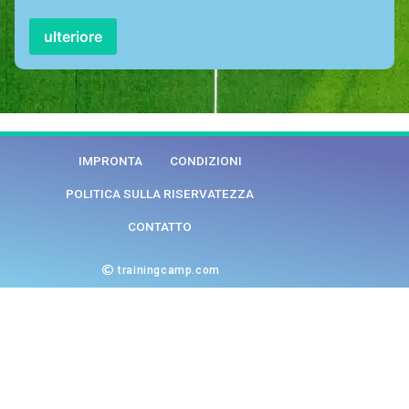
ulteriore
IMPRONTA
CONDIZIONI
POLITICA SULLA RISERVATEZZA
CONTATTO
trainingcamp.com