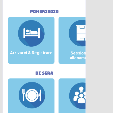
pomeriggio
Arrivarci &
Registrare
Sessione di
allenamento
di sera