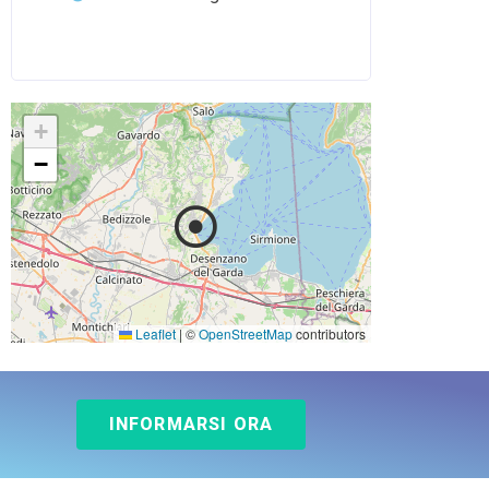
+
−
Leaflet
|
©
OpenStreetMap
contributors
INFORMARSI ORA