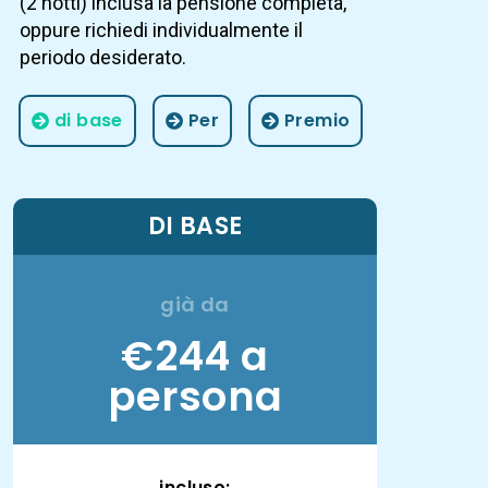
(2 notti) inclusa la pensione completa,
oppure richiedi individualmente il
periodo desiderato.
di base
Per
Premio
DI BASE
già da
€244 a
persona
incluso: