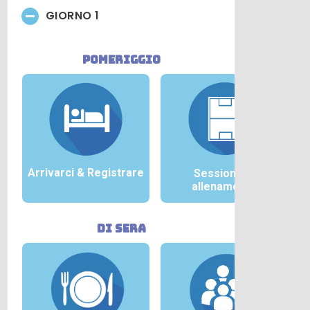
GIORNO 1
pomeriggio
Arrivarci &
Registrare
Sessione di
allenamento
di sera