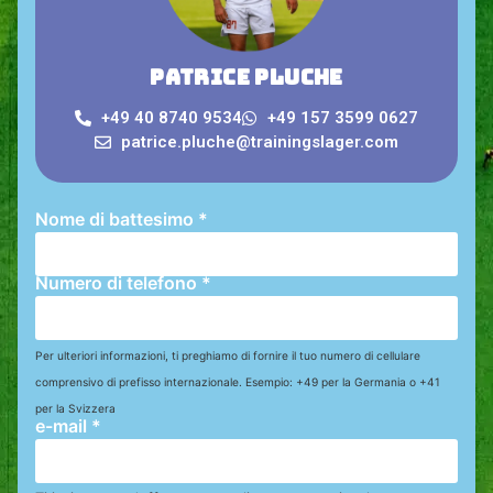
Patrice Pluche
+49 40 8740 9534
+49 157 3599 0627
patrice.pluche@trainingslager.com
Nome di battesimo
*
Numero di telefono
*
Per ulteriori informazioni, ti preghiamo di fornire il tuo numero di cellulare
comprensivo di prefisso internazionale. Esempio: +49 per la Germania o +41
per la Svizzera
e-mail
*