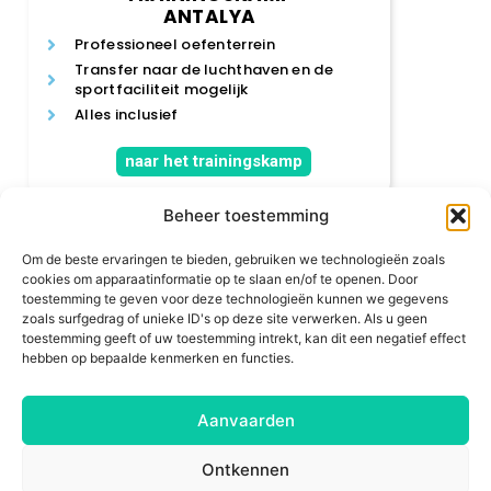
ANTALYA
Professioneel oefenterrein
Transfer naar de luchthaven en de
sportfaciliteit mogelijk
Alles inclusief
naar het trainingskamp
Beheer toestemming
Om de beste ervaringen te bieden, gebruiken we technologieën zoals
cookies om apparaatinformatie op te slaan en/of te openen. Door
toestemming te geven voor deze technologieën kunnen we gegevens
zoals surfgedrag of unieke ID's op deze site verwerken. Als u geen
Nu
toestemming geeft of uw toestemming intrekt, kan dit een negatief effect
vraag het!
hebben op bepaalde kenmerken en functies.
Aanvaarden
Neem nu contact met ons op, dan plannen we samen
Ontkennen
het perfecte trainingskamp voor jou. Vul
onderstaand contactformulier in en vraag een