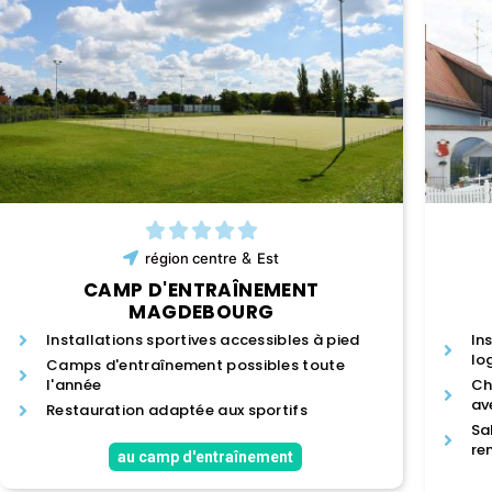
&
région
centre
Est
CAMP D'ENTRAÎNEMENT
MAGDEBOURG
Installations sportives accessibles à pied
In
lo
Camps d'entraînement possibles toute
l'année
Ch
av
Restauration adaptée aux sportifs
Sa
re
au camp d'entraînement