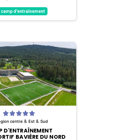
 camp d'entraînement
&
&
égion
centre
Est
Sud
 D'ENTRAÎNEMENT
RTIF BAVIÈRE DU NORD