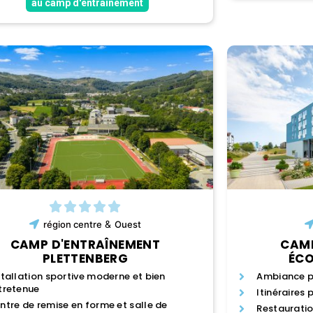
au camp d'entraînement
&
région
centre
Ouest
CAMP D'ENTRAÎNEMENT
CAMP
PLETTENBERG
ÉCO
stallation sportive moderne et bien
Ambiance p
tretenue
Itinéraires 
ntre de remise en forme et salle de
Restauratio