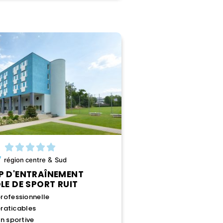
&
région
centre
Sud
 D'ENTRAÎNEMENT
LE DE SPORT RUIT
rofessionnelle
praticables
n sportive