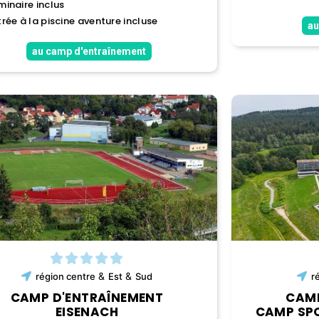
minaire inclus
trée à la piscine aventure incluse
au
au camp d'entraînement
&
&
région
centre
Est
Sud
r
CAMP D'ENTRAÎNEMENT
CAMP
EISENACH
CAMP SPO