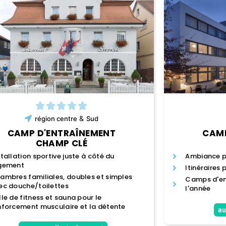
&
région
centre
Sud
CAMP D'ENTRAÎNEMENT
CAMP
CHAMP CLÉ
stallation sportive juste à côté du
Ambiance p
gement
Itinéraires 
ambres familiales, doubles et simples
Camps d'en
ec douche/toilettes
l'année
lle de fitness et sauna pour le
nforcement musculaire et la détente
au