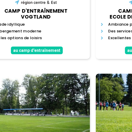
&
région
centre
Est
CAMP D'ENTRAÎNEMENT
CAMP
VOGTLAND
ECOLE D
ade idyllique
Ambiance p
bergement moderne
Des servic
lles options de loisirs
Excellentes
au camp d'entraînement
au