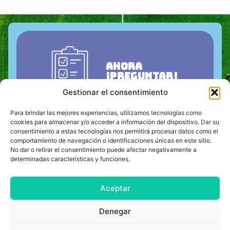
Ahora
¡preguntar!
Gestionar el consentimiento
Para brindar las mejores experiencias, utilizamos tecnologías como
cookies para almacenar y/o acceder a información del dispositivo. Dar su
Contáctanos ahora y juntos planificaremos el
consentimiento a estas tecnologías nos permitirá procesar datos como el
campamento de entrenamiento perfecto para ti.
Simplemente rellene el formulario de contacto que
comportamiento de navegación o identificaciones únicas en este sitio.
aparece a continuación y solicite una oferta sin
No dar o retirar el consentimiento puede afectar negativamente a
compromiso.
determinadas características y funciones.
+49 (0) 40 8740 9534
015735990629
thorben.braune@trainingslager.com
Aceptar
Denegar
IMPRIMIR
CONDICIONES