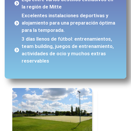
la región de Mitte
Excelentes instalaciones deportivas y
alojamiento para una preparación óptima
para la temporada.
3 días llenos de fútbol: entrenamientos,
team building, juegos de entrenamiento,
actividades de ocio y muchos extras
reservables