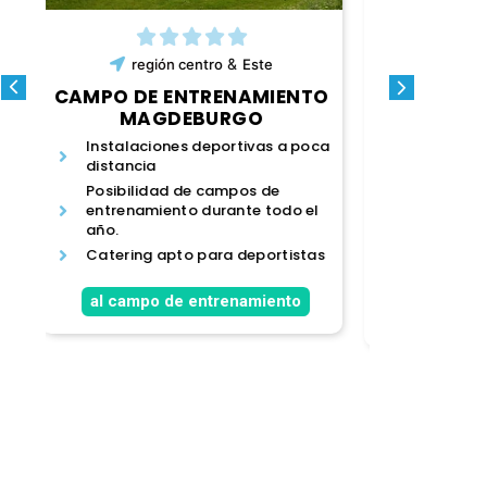
&
región
centro
Sur
te
CAMPO DE ENTRENAMIENTO
CAM
MIENTO
CAMPO CLAVE
O
Instalaciones deportivas justo
A
as a poca
al lado del alojamiento.
Ru
Habitaciones familiares, dobles
P
 de
e individuales con ducha/WC.
e
 todo el
Gimnasio y sauna para
a
entrenamiento de fuerza y
ortistas
relajación.
a
iento
al campo de entrenamiento