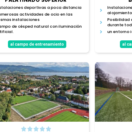
stalaciones deportivas a poca distancia
Instalacione
alojamiento
merosas actividades de ocio en las
smas instalaciones
Posibilidad
durante tod
mpo de césped natural con iluminación
tificial.
un entorno i
al campo de entrenamiento
al c