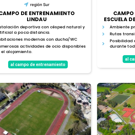
región
Sur
CAMPO DE ENTRENAMIENTO
CAMPO 
LINDAU
ESCUELA D
stalación deportiva con césped natural y
Ambiente pr
tificial a poca distancia.
Rutas trans
abitaciones modernas con ducha/WC
Posibilidad
merosas actividades de ocio disponibles
durante tod
 el alojamiento.
al c
al campo de entrenamiento