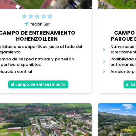
región
Sur
CAMPO DE ENTRENAMIENTO
CAMPO 
HOHENZOLLERN
PARQUE 
stalaciones deportivas justo al lado del
Numerosas i
ojamiento.
directamente
mpo de césped natural y pabellón
Posibilida
portivo disponibles.
entrenamien
icación central
Ambiente pr
al campo de entrenamiento
al c