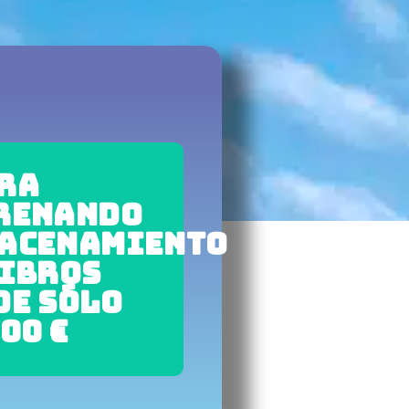
RA
RENANDO
ACENAMIENTO
LIBROS
DE SÓLO
00 €