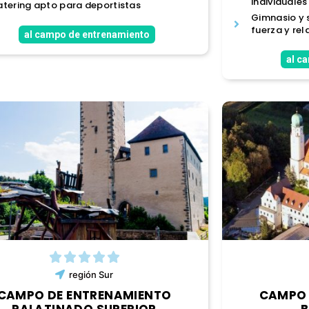
individuale
tering apto para deportistas
Gimnasio y 
fuerza y rel
al campo de entrenamiento
al c
región
Sur
CAMPO DE ENTRENAMIENTO
CAMPO 
PALATINADO SUPERIOR
B