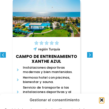
región
Turquía
CAMPO D
TO
CAMPO DE ENTRENAMIENTO
W
XANTHE AZUL
Ambient
Instalaciones deportivas
Alojami
modernas y bien mantenidas.
deporti
Hermoso hotel con piscinas,
A poca 
bienestar y sauna.
instalac
Servicio de transporte a las
instalaciones deportivas y al
aeropuerto.
al cam
Gestionar el consentimiento
al campo de entrenamiento