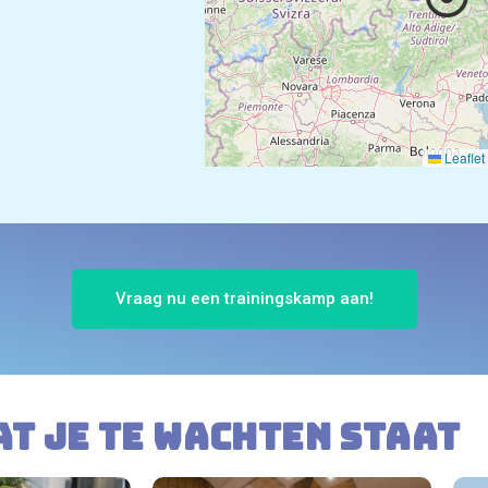
Leaflet
Vraag nu een trainingskamp aan!
at je te wachten staat