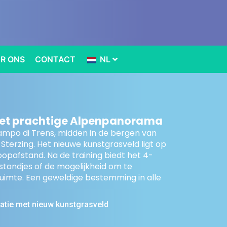
R ONS
CONTACT
NL
het prachtige Alpenpanorama
Campo di Trens, midden in de bergen van
d Sterzing. Het nieuwe kunstgrasveld ligt op
opafstand. Na de training biedt het 4-
standjes of de mogelijkheid om te
uimte. Een geweldige bestemming in alle
ie met nieuw kunstgrasveld