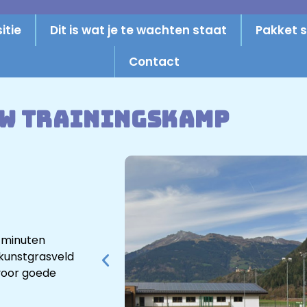
itie
Dit is wat je te wachten staat
Pakket s
Contact
w trainingskamp
 minuten
 kunstgrasveld
voor goede