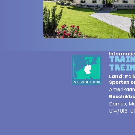
Informati
Trai
Trei
Land:
Itali
Sporten om
Amerikaan
Beschikba
Dames
Ma
,
U14/U15
U
,