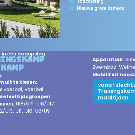
Topcatering
Nieuwe grote kamers
e in één oogopslag
ningskamp
Apparatuur:
Kun
nkamp
Zwembad
Wellne
,
Mobiliteit nood
ë
 uit te kiezen:
vanaf slecht
s voetbal
voetbal
,
Trainingskam
re leeftijdsgroepen:
maaltijden
nnen
U18/U19
U16/U17
,
,
,
12/U13
U11
U10
U8/U9
,
,
,