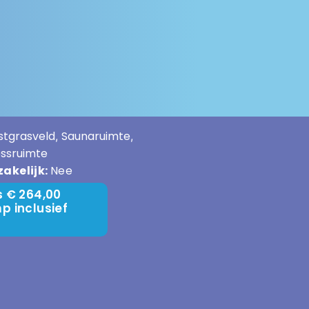
stgrasveld
Saunaruimte
,
,
ssruimte
zakelijk:
Nee
s € 264,00
p inclusief