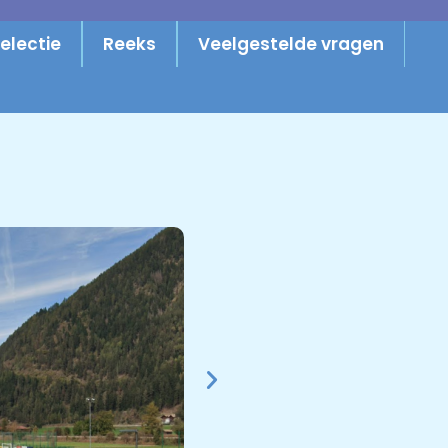
electie
Reeks
Veelgestelde vragen