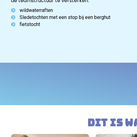
de teamstructuur te versterken.
wildwaterraften
Sledetochten met een stop bij een berghut
fietstocht
Dit is w