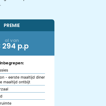
.
PREMIE
al van
 294 p.p
inbegrepen:
ssies
on - eerste maaltijd diner
e maaltijd ontbijt
rzaal
d
ruimte