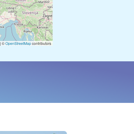
|
©
OpenStreetMap
contributors