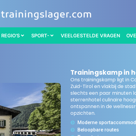
REGIO'S
SPORT-
VEELGESTELDE VRAGEN
OVE
Trainingskamp in 
Ons trainingskamp ligt in 
Zuid-Tirol en vlakbij de sta
slechts een paar minuten lo
sterrenhotel culinaire hoog
ontspannen in de wellnessr
opzichten.
Moderne sportaccommodat
Beloopbare routes