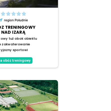
region
Południe
ÓZ TRENINGOWY
NAD IZARĄ
towy tuż obok obiektu
 zakwaterowanie
zyjazny sportowi
a obóz treningowy