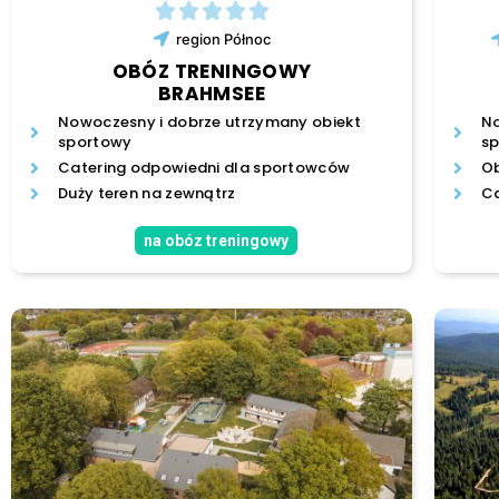
region
Północ
OBÓZ TRENINGOWY
BRAHMSEE
Nowoczesny i dobrze utrzymany obiekt
No
sportowy
s
Catering odpowiedni dla sportowców
Ob
Duży teren na zewnątrz
Ca
na obóz treningowy