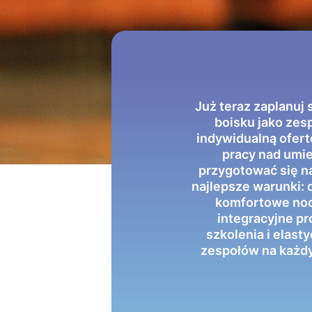
Już teraz zaplanuj
boisku jako zes
indywidualną ofert
pracy nad umie
przygotować się n
najlepsze warunki: 
komfortowe nocl
integracyjne p
szkolenia i elast
zespołów na każdy