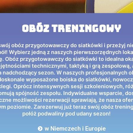
OBÓZ TRENINGOWY
 swój obóz przygotowawczy do siatkówki i przeżyj n
pół! Wybierz jedną z naszych pierwszorzędnych lokali
ę. Obóz przygotowawczy do siatkówki to idealna ok
jętnościami technicznymi, taktyką i grą zespołową,
a nadchodzący sezon. W naszych profesjonalnych o
doskonale wyposażone boiska do siatkówki, nowocze
egi. Oprócz intensywnych sesji szkoleniowych, ró
romują spójność zespołu. Indywidualne wsparcie, do
yczne możliwości rezerwacji sprawiają, że nasza ofert
m poziomie. Zarezerwuj już teraz swój obóz trening
połóż podwaliny pod udany sezon!
w Niemczech i Europie