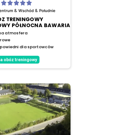
&
&
entrum
Wschód
Południe
ÓZ TRENINGOWY
OWY PÓŁNOCNA BAWARIA
na atmosfera
erowe
dpowiedni dla sportowców
a obóz treningowy