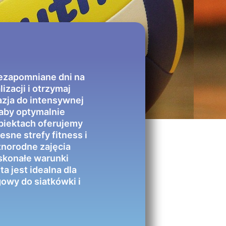
iezapomniane dni na
zacji i otrzymaj
azja do intensywnej
 aby optymalnie
biektach oferujemy
sne strefy fitness i
żnorodne zajęcia
skonałe warunki
a jest idealna dla
owy do siatkówki i