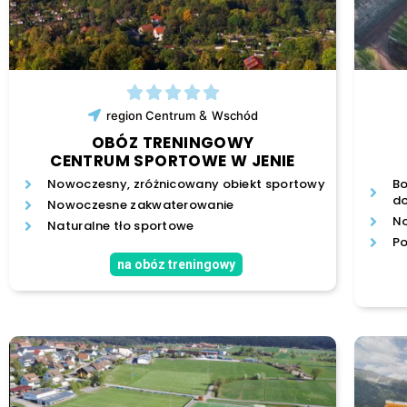
&
region
Centrum
Wschód
OBÓZ TRENINGOWY
CENTRUM SPORTOWE W JENIE
Nowoczesny, zróżnicowany obiekt sportowy
Bo
d
Nowoczesne zakwaterowanie
N
Naturalne tło sportowe
Po
na obóz treningowy