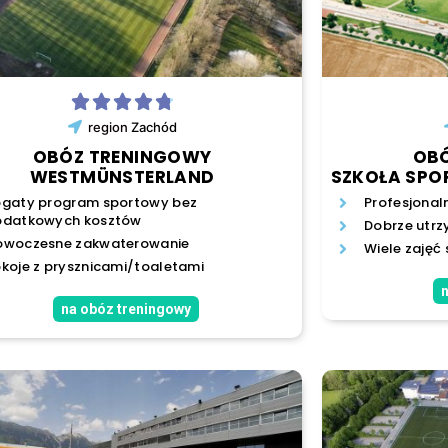
region
Zachód
OBÓZ TRENINGOWY
OB
WESTMÜNSTERLAND
SZKOŁA SPO
gaty program sportowy bez
Profesjonal
odatkowych kosztów
Dobrze utrz
owoczesne zakwaterowanie
Wiele zajęć
koje z prysznicami/toaletami
n
na obóz treningowy