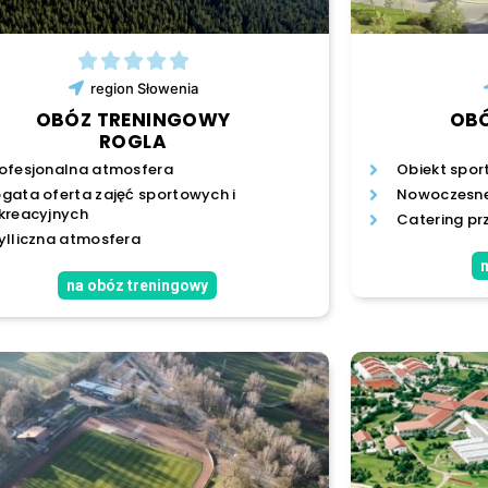
region
Słowenia
OBÓZ TRENINGOWY
OB
ROGLA
ofesjonalna atmosfera
Obiekt spor
gata oferta zajęć sportowych i
Nowoczesne
kreacyjnych
Catering pr
ylliczna atmosfera
n
na obóz treningowy