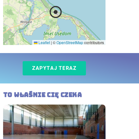
Leaflet
|
©
OpenStreetMap
contributors
ZAPYTAJ TERAZ
To właśnie Cię czeka