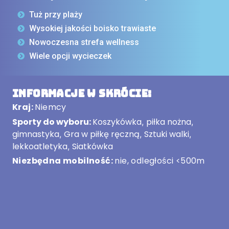
Tuż przy plaży
Wysokiej jakości boisko trawiaste
Nowoczesna strefa wellness
Wiele opcji wycieczek
Informacje w skrócie:
Kraj:
Niemcy
Sporty do wyboru:
Koszykówka
piłka nożna
,
,
gimnastyka
Gra w piłkę ręczną
Sztuki walki
,
,
,
lekkoatletyka
Siatkówka
,
Niezbędna mobilność:
nie, odległości <500m