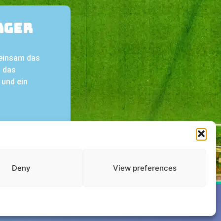
ager
meinsam das
h das
 und ein
Deny
View preferences
eamtravel GmbH