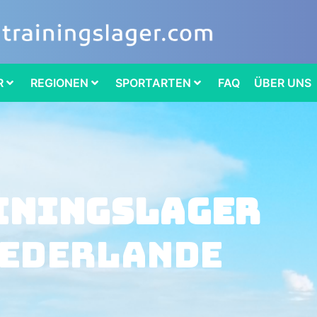
R
REGIONEN
SPORTARTEN
FAQ
ÜBER UNS
iningslager
ederlande