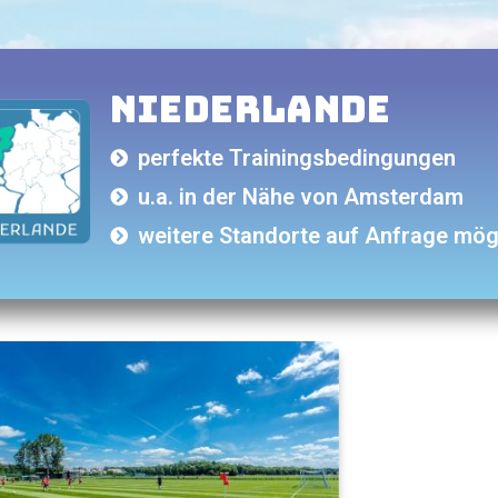
Niederlande
perfekte Trainingsbedingungen
u.a. in der Nähe von Amsterdam
weitere Standorte auf Anfrage mög