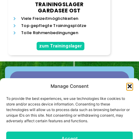
TRAININGSLAGER
GARDASEE OST
Viele Freizeitmöglichkeiten
Top gepflegte Trainingsplätze
Tolle Rahmenbedingungen
zum Trainingslager
Manage Consent
Jetzt
anfragen!
To provide the best experiences, we use technologies like cookies to
store and/or access device information. Consenting to these
technologies will allow us to process data such as browsing behavior or
unique IDs on this site. Not consenting or withdrawing consent, may
adversely affect certain features and functions.
Kontaktiere uns jetzt und wir planen gemeinsam das
perfekte Trainingslager für Euch. Einfach das
nachfolgende Kontaktformular ausfüllen und ein
Accept