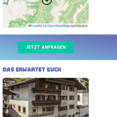
Leaflet
|
©
OpenStreetMap
contributors
JETZT ANFRAGEN
Das erwartet Euch