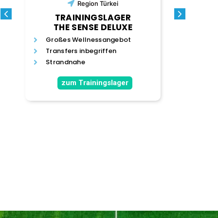
Region
Türkei
TRAI
TRAININGSLAGER
THE SENSE DELUXE
Professio
Großes Wellnessangebot
Fitnesscen
Transfers inbegriffen
und viele
Strandnahe
Top gepfl
zum Trainingslager
zum T