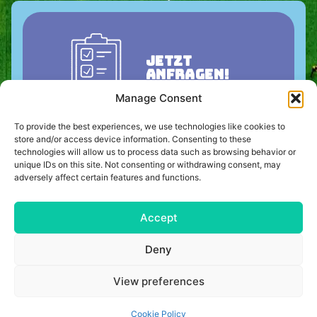
Jetzt
anfragen!
Manage Consent
To provide the best experiences, we use technologies like cookies to
store and/or access device information. Consenting to these
Kontaktiere uns jetzt und wir planen gemeinsam das
perfekte Trainingslager für Euch. Einfach das
technologies will allow us to process data such as browsing behavior or
nachfolgende Kontaktformular ausfüllen und ein
unique IDs on this site. Not consenting or withdrawing consent, may
unverbindliches Angebot anfordern.
adversely affect certain features and functions.
+49 (0) 40 8740 9534
015735990629
thorben.braune@trainingslager.com
Accept
Deny
IMPRESSUM
AGB
View preferences
DATENSCHUTZBESTIMMUNGEN
KONTAKT
Cookie Policy