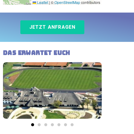
Leaflet
|
©
OpenStreetMap
contributors
JETZT ANFRAGEN
Das erwartet Euch