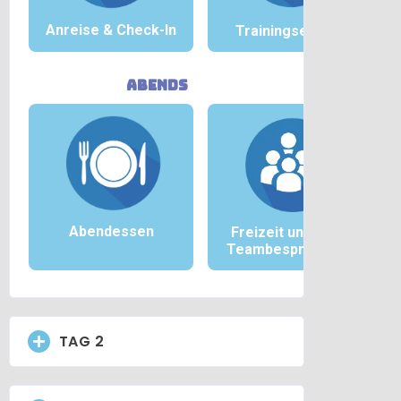
Anreise &
Check-In
Trainingseinheit
abends
Abendessen
Freizeit und/oder
Teambesprechung
TAG 2