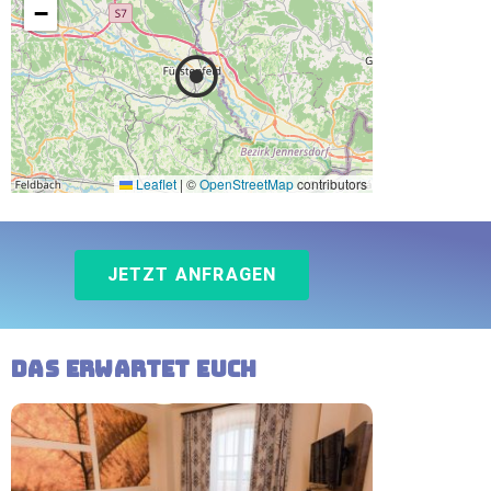
−
Leaflet
|
©
OpenStreetMap
contributors
JETZT ANFRAGEN
Das erwartet Euch