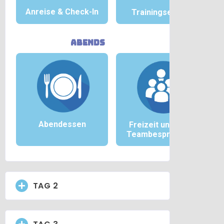
Anreise &
Check-In
Trainingseinheit
abends
Abendessen
Freizeit und/oder
Teambesprechung
TAG 2