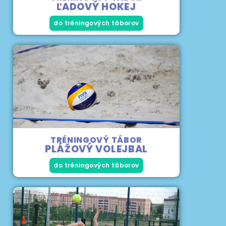
ĽADOVÝ HOKEJ
do tréningových táborov
TRÉNINGOVÝ TÁBOR
PLÁŽOVÝ VOLEJBAL
do tréningových táborov