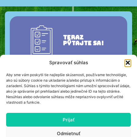
Teraz
pýtajte sa!
Spravovať súhlas
Kontaktujte nás teraz a spoločne pre vás
Aby sme vám poskytli tie najlepšie skúsenosti, používame technológie,
naplánujeme dokonalý tréningový kemp. Stačí vyplniť
ako sú súbory cookie na ukladanie a/alebo prístup k informáciám o
kontaktný formulár nižšie a vyžiadať si nezáväznú
zariadení. Súhlas s týmito technológiami nám umožní spracovávať údaje,
ponuku.
ako je správanie pri prehliadaní alebo jedinečné ID na tejto stránke.
+49 (0) 40 8740 9534
015735990629
Nesúhlas alebo odvolanie súhlasu môže nepriaznivo ovplyvniť určité
vlastnosti a funkcie.
thorben.braune@trainingslager.com
Prijať
ODTLAČOK
PODMIENKY
Odmietnuť