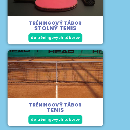
TRÉNINGOVÝ TÁBOR
STOLNÝ TENIS
do tréningových táborov
TRÉNINGOVÝ TÁBOR
TENIS
do tréningových táborov