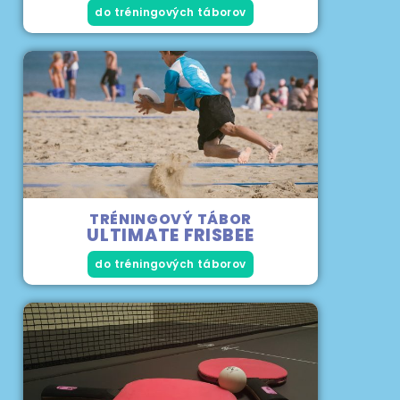
do tréningových táborov
TRÉNINGOVÝ TÁBOR
ULTIMATE FRISBEE
do tréningových táborov