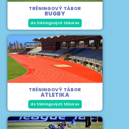
TRÉNINGOVÝ TÁBOR
RUGBY
do tréningových táborov
TRÉNINGOVÝ TÁBOR
ATLETIKA
do tréningových táborov