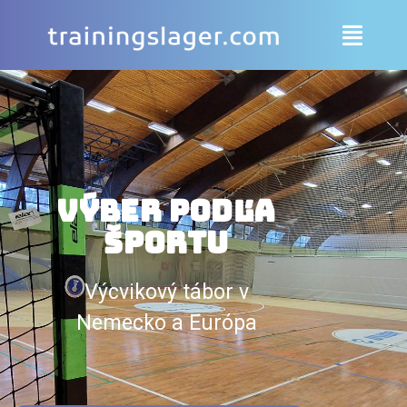
Výber podľa
športu
Výcvikový tábor v
Nemecko a Európa