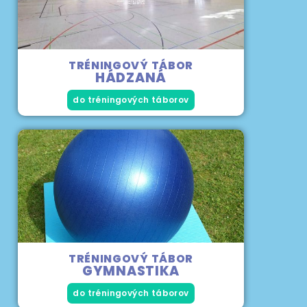
TRÉNINGOVÝ TÁBOR
HÁDZANÁ
do tréningových táborov
TRÉNINGOVÝ TÁBOR
GYMNASTIKA
do tréningových táborov