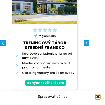
re
regiónu
Juh
TRÉNIN
TRÉNINGOVÝ TÁBOR
ŠPORTOVÁ Š
STREDNÉ FRANSKO
Profesionál
Športové zariadenie priamo pri
ubytovaní
Pešie trasy
Mnoho voľnočasových aktivít
Tréningové
priamo na mieste
celého roka
Catering vhodný pre športovcov
do výcvi
do výcvikového tábora
Spravovať súhlas