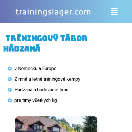
Tréningový tábor
Hádzaná
v Nemecku a Európe
Zimné a letné tréningové kempy
Hádzaná a budovanie tímu
pre tímy všetkých líg