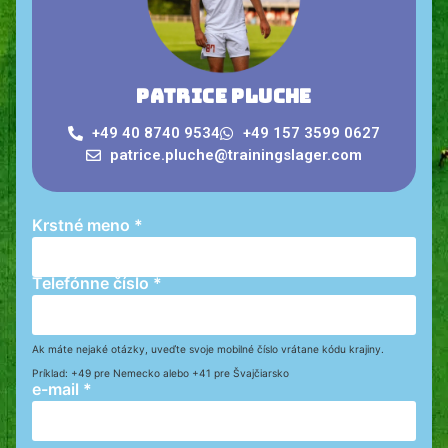
Patrice Pluche
+49 40 8740 9534
+49 157 3599 0627
patrice.pluche@trainingslager.com
Krstné meno
*
Telefónne číslo
*
Ak máte nejaké otázky, uveďte svoje mobilné číslo vrátane kódu krajiny.
Príklad: +49 pre Nemecko alebo +41 pre Švajčiarsko
e-mail
*