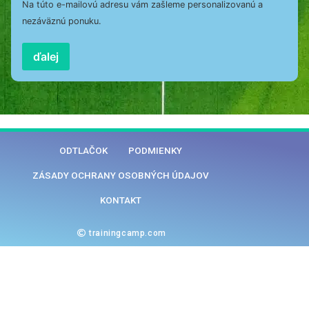
Na túto e-mailovú adresu vám zašleme personalizovanú a
nezáväznú ponuku.
ďalej
ODTLAČOK
PODMIENKY
ZÁSADY OCHRANY OSOBNÝCH ÚDAJOV
KONTAKT
trainingcamp.com