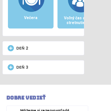
Večera
Voľný čas a/alebo
stretnutie tímu
DEŇ 2
DEŇ 3
Dobre vedieť
Môžeme si rezervovať náš