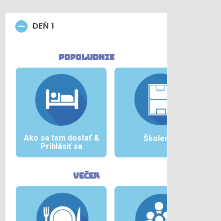
DEŇ 1
popoludnie
Ako sa tam dostať &
Školenie
Prihlásiť sa
večer