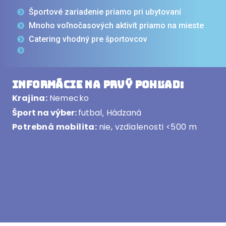
Športové zariadenie priamo pri ubytovaní
Mnoho voľnočasových aktivít priamo na mieste
Catering vhodný pre športovcov
Informácie na prvý pohľad:
Krajina:
Nemecko
Šport na výber:
futbal
Hádzaná
,
Potrebná mobilita:
nie, vzdialenosti <500 m