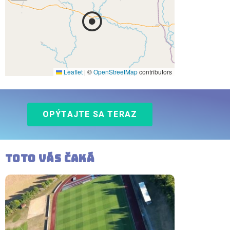
Leaflet
|
©
OpenStreetMap
contributors
OPÝTAJTE SA TERAZ
Toto vás čaká