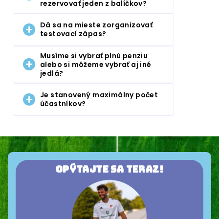
rezervovať jeden z balíčkov?
Dá sa na mieste zorganizovať
testovací zápas?
Musíme si vybrať plnú penziu
alebo si môžeme vybrať aj iné
jedlá?
Je stanovený maximálny počet
účastníkov?
Opýtajte sa teraz!