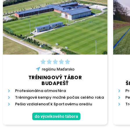
regiónu
Maďarsko
TRÉNINGOVÝ TÁBOR
BUDAPEŠŤ
Š
Profesionálna atmosféra
Pr
Tréningové kempy možné počas celého roka
Pe
Pešia vzdialenosť k športovému areálu
Tr
do výcvikového tábora