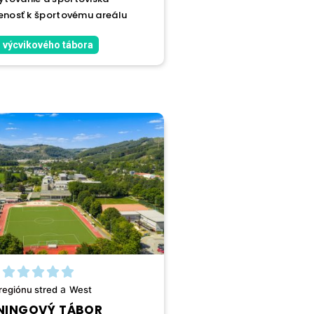
lenosť k športovému areálu
 výcvikového tábora
a
regiónu
stred
West
NINGOVÝ TÁBOR