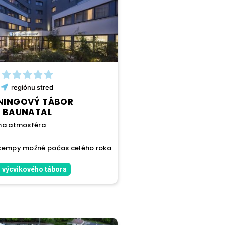
regiónu
stred
NINGOVÝ TÁBOR
BAUNATAL
na atmosféra
 kempy možné počas celého roka
 výcvikového tábora