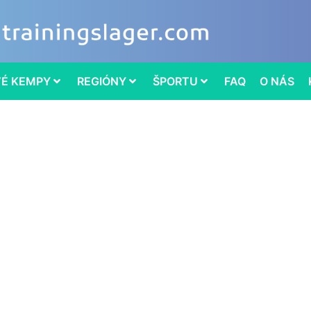
VÉ KEMPY
REGIÓNY
ŠPORTU
FAQ
O NÁS
ingový tábor
ový priestor