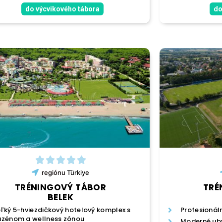
do výcvikového tábora
do
regiónu
Türkiye
TRÉNINGOVÝ TÁBOR
TRÉ
BELEK
ľký 5-hviezdičkový hotelový komplex s
Profesionál
zénom a wellness zónou
Moderné uby