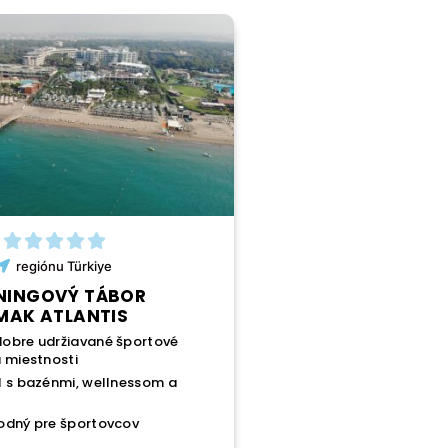
regiónu
Türkiye
NINGOVÝ TÁBOR
IMAK ATLANTIS
obre udržiavané športové
a miestnosti
l s bazénmi, wellnessom a
odný pre športovcov