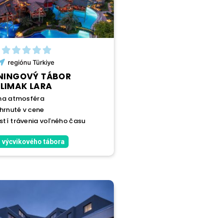
regiónu
Türkiye
NINGOVÝ TÁBOR
LIMAK LARA
na atmosféra
hrnuté v cene
tí trávenia voľného času
 výcvikového tábora