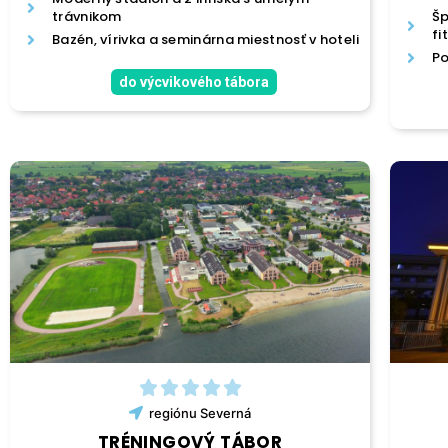
trávnikom
Šp
fi
Bazén, vírivka a seminárna miestnosť v hoteli
Po
do výcvikového tábora
regiónu
Severná
TRÉNINGOVÝ TÁBOR