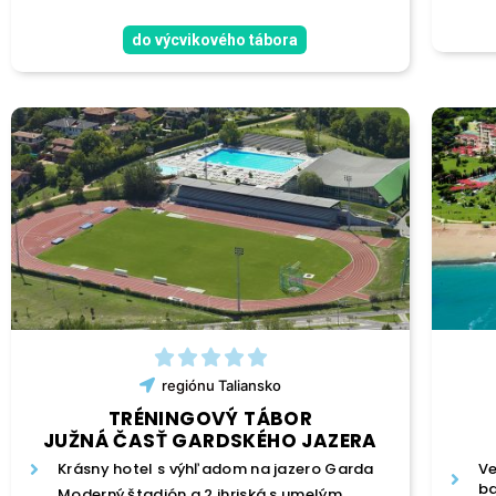
do výcvikového tábora
regiónu
Taliansko
TRÉNINGOVÝ TÁBOR
JUŽNÁ ČASŤ GARDSKÉHO JAZERA
Krásny hotel s výhľadom na jazero Garda
Ve
ba
Moderný štadión a 2 ihriská s umelým