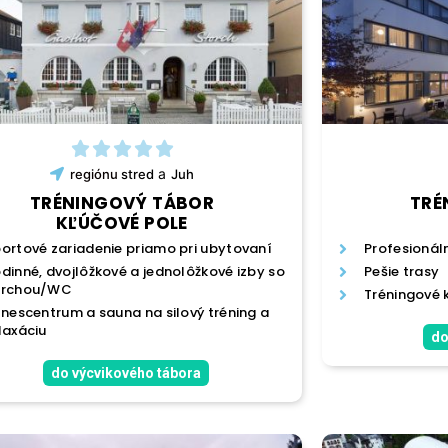
a
regiónu
stred
Juh
TRÉNINGOVÝ TÁBOR
TRÉ
KĽÚČOVÉ POLE
ortové zariadenie priamo pri ubytovaní
Profesionál
dinné, dvojlôžkové a jednolôžkové izby so
Pešie trasy
prchou/WC
Tréningové
tnescentrum a sauna na silový tréning a
laxáciu
do
do výcvikového tábora