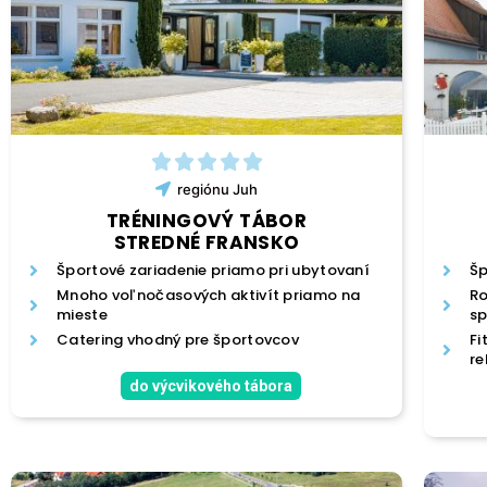
regiónu
Juh
TRÉNINGOVÝ TÁBOR
STREDNÉ FRANSKO
Športové zariadenie priamo pri ubytovaní
Šp
Mnoho voľnočasových aktivít priamo na
Ro
mieste
s
Catering vhodný pre športovcov
Fi
re
do výcvikového tábora