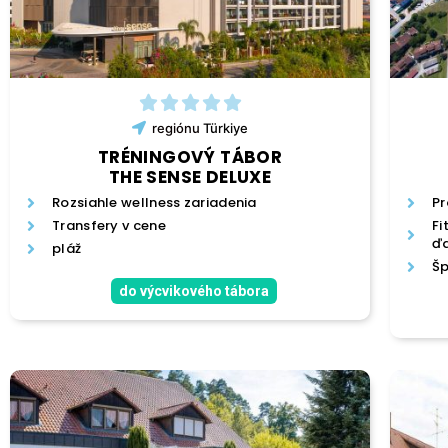
regiónu
Türkiye
TRÉNINGOVÝ TÁBOR
THE SENSE DELUXE
Rozsiahle wellness zariadenia
Pr
Transfery v cene
Fi
ďa
pláž
Šp
do výcvikového tábora