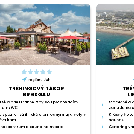
regiónu
Juh
TRÉNINGOVÝ TÁBOR
TRÉ
BREISGAU
L
sté a priestranné izby so sprchovacím
Moderné a d
útom/WC
zariadenia 
dispozícii sú ihriská s prírodným aj umelým
Krásny hote
ávnikom.
saunou
tnescentrum a sauna na mieste
Catering vh