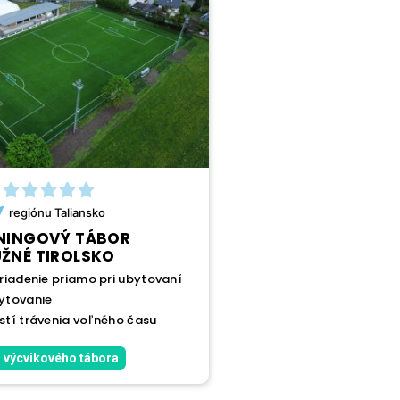
regiónu
Taliansko
NINGOVÝ TÁBOR
UŽNÉ TIROLSKO
riadenie priamo pri ubytovaní
ytovanie
tí trávenia voľného času
 výcvikového tábora