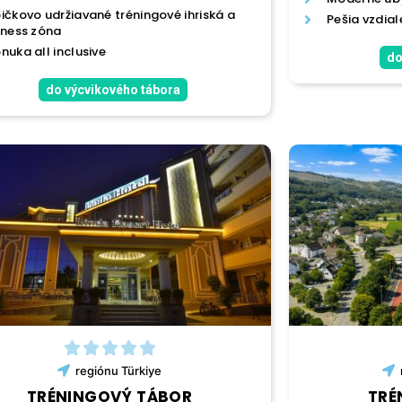
ičkovo udržiavané tréningové ihriská a
Pešia vzdia
tness zóna
nuka all inclusive
do
do výcvikového tábora
regiónu
Türkiye
TRÉNINGOVÝ TÁBOR
TRÉ