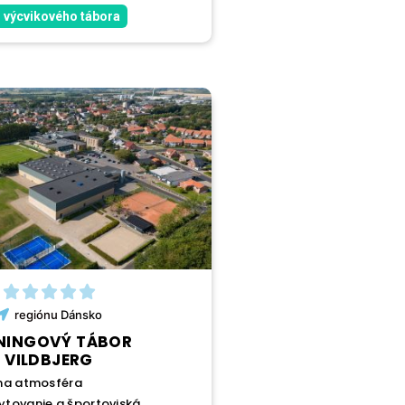
 výcvikového tábora
regiónu
Dánsko
NINGOVÝ TÁBOR
VILDBJERG
na atmosféra
tovanie a športoviská