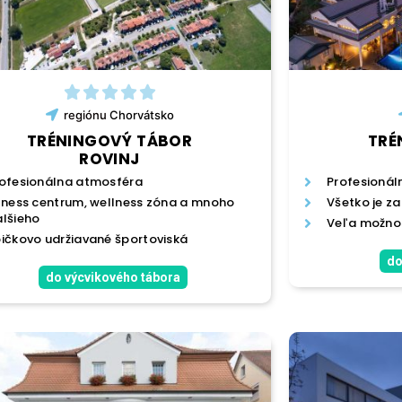
regiónu
Chorvátsko
TRÉNINGOVÝ TÁBOR
TRÉ
ROVINJ
ofesionálna atmosféra
Profesionál
tness centrum, wellness zóna a mnoho
Všetko je za
lšieho
Veľa možnos
ičkovo udržiavané športoviská
do
do výcvikového tábora