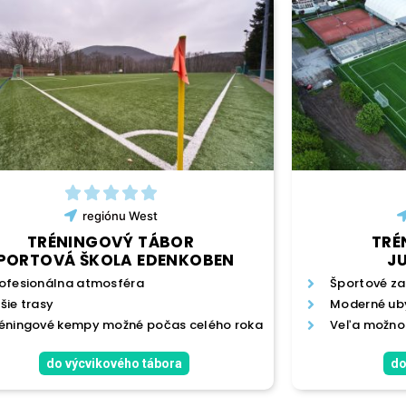
regiónu
West
TRÉNINGOVÝ TÁBOR
TRÉ
PORTOVÁ ŠKOLA EDENKOBEN
J
ofesionálna atmosféra
Športové za
šie trasy
Moderné ub
éningové kempy možné počas celého roka
Veľa možnos
do výcvikového tábora
do