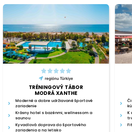
regiónu
Türkiye
TRÉNINGOVÝ TÁBOR
MODRÁ XANTHE
Moderné a dobre udržiavané športové
Či
zariadenie
k
Krásny hotel s bazénmi, wellnessom a
K 
saunou
tr
Kyvadlová doprava do športového
Fi
zariadenia a na letisko