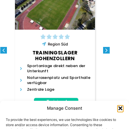
Region
Süd
TRA
TRAININGSLAGER
SPOR
HOHENZOLLERN
Zahlrei
Sportanlage direkt neben der
vor Ort
Unterkunft
e
Winter-
Naturrasenplatz und Sporthalle
möglic
verfügbar
Profess
Zentrale Lage
Berlin
zum Trainingslager
zum
Manage Consent
To provide the best experiences, we use technologies like cookies to
store and/or access device information. Consenting to these