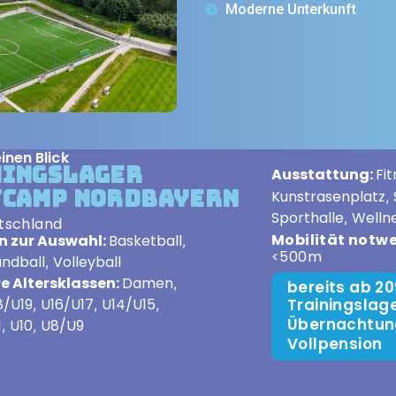
Moderne Unterkunft
inen Blick
ningslager
Ausstattung:
Fi
tcamp Nordbayern
Kunstrasenplatz
,
Sporthalle
Welln
,
tschland
Mobilität notw
n zur Auswahl:
Basketball
,
<500m
ndball
Volleyball
,
e Altersklassen:
Damen
,
bereits ab 20
Trainingslager
8/U19
U16/U17
U14/U15
,
,
,
Übernachtun
1
U10
U8/U9
,
,
Vollpension