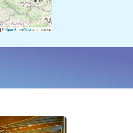
|
©
OpenStreetMap
contributors