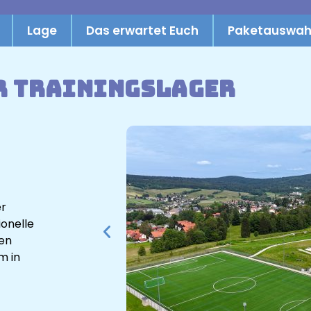
Lage
Das erwartet Euch
Paketauswah
r Trainingslager
er
ionelle
len
m in