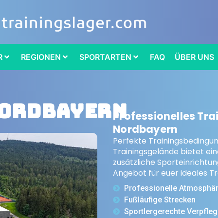
R
REGIONEN
SPORTARTEN
FAQ
ÜBER UNS
Nordbayern
Professionelles Tr
Nordbayern
Perfekte Trainingsbedingu
Trainingsgelände bietet ei
zusätzliche Sporteinrichtun
Angebot für euer ideales T
Professionelle Atmosphä
Fußläufige Strecken
Sportlergerechte Verpfle