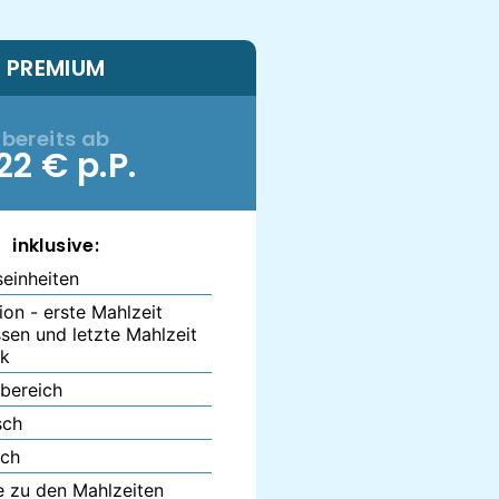
PREMIUM
bereits ab
22 € p.P.
inklusive:
seinheiten
ion - erste Mahlzeit
en und letzte Mahlzeit
ck
bereich
sch
sch
e zu den Mahlzeiten