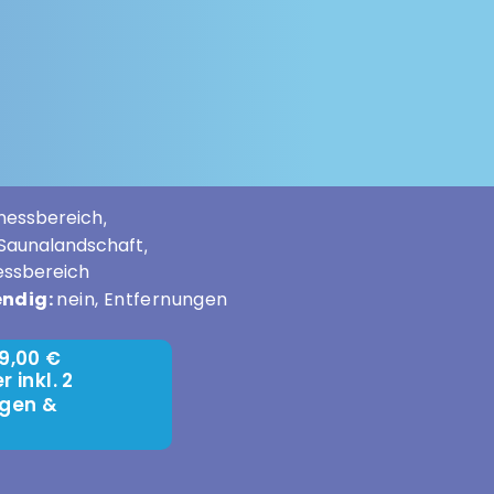
tnessbereich
,
Saunalandschaft
,
essbereich
endig:
nein, Entfernungen
9,00 €
 inkl. 2
gen &