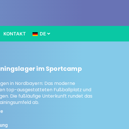
KONTAKT
DE
ainingslager im Sportcamp
ngen in Nordbayern: Das moderne
nen top-ausgestatteten Fußballplatz und
gen. Die fußläufige Unterkunft rundet das
rainingsumfeld ab.
re
gung