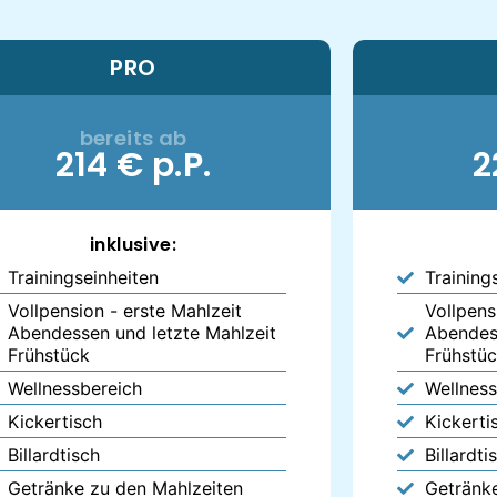
PRO
bereits ab
214 € p.P.
2
inklusive:
Trainingseinheiten
Training
Vollpension - erste Mahlzeit
Vollpens
Abendessen und letzte Mahlzeit
Abendess
Frühstück
Frühstü
Wellnessbereich
Wellness
Kickertisch
Kickerti
Billardtisch
Billardti
Getränke zu den Mahlzeiten
Getränk