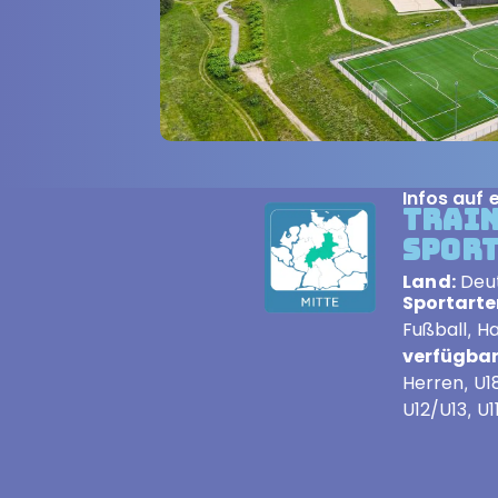
Infos auf e
Trai
Spor
Land:
Deu
Sportarte
Fußball
Ha
,
verfügbar
Herren
U1
,
U12/U13
U1
,