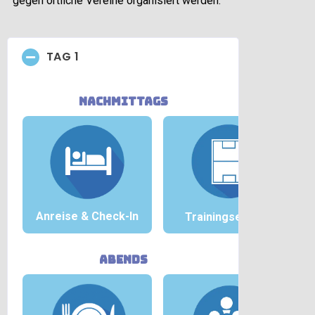
gegen örtliche Vereine organisiert werden.
TAG 1
nachmittags
Anreise &
Check-In
Trainingseinheit
abends