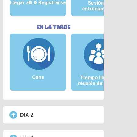
Llegar allí &
Registrarse
Sesión de
entrenamiento
En la tarde
Cena
Tiempo libre y/o
reunión de equipo.
DIA 2