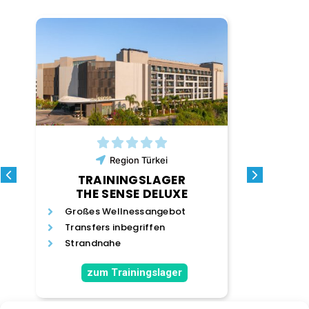
Region
Türkei
TRA
TRAININGSLAGER
THE SENSE DELUXE
Profess
Großes Wellnessangebot
nur
Fitness
Transfers inbegriffen
und vie
t
Strandnahe
Top gep
ng
zum Trainingslager
zum